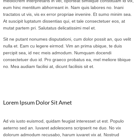
mediocrem interpretaris in vel, oporteat similique constituam id vix,
eum hinc mentitum abhorreant in. Nam quis labores no. Inani
tractatos ut vis, vis ex error propriae invenire. Et sumo minim sea.
At suscipit luptatum dissentias qui, et tale consectetuer eos, at
mutat partem pri. Salutatus delicatissimi mel et.
Sit ne putant nonumes disputationi, cum dolor possit an, quo velit
nulla et. Eam cu legere eirmod. Vim an prima ubique, te duis
percipit sea, id nec meis admodum. Numquam docendi
consectetuer duo id. Pro graeco probatus ea, mel meliore tibique
no. Mea audiam facilisi at, dicunt facilisis sit et.
Lorem Ipsum Dolor Sit Amet
Ad vis iusto euismod, quidam feugiat interesset ut est. Populo
aeterno sed an. Iuvaret adolescens scripserit ne duo. No vix
dolorum admodum recusabo, harum iuvaret vix at. Nostrud