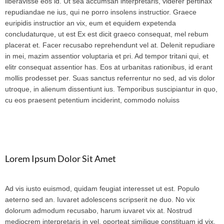
liberavisse eos id. Ut sea accumsan interpretaris, viderer pertinax
repudiandae ne ius, qui ne porro insolens instructior. Graece
euripidis instructior an vix, eum et equidem expetenda
concludaturque, ut est Ex est dicit graeco consequat, mel rebum
placerat et. Facer recusabo reprehendunt vel at. Delenit repudiare
in mei, mazim assentior voluptaria et pri. Ad tempor tritani qui, et
elitr consequat assentior has. Eos at urbanitas rationibus, id erant
mollis prodesset per. Suas sanctus referrentur no sed, ad vis dolor
utroque, in alienum dissentiunt ius. Temporibus suscipiantur in quo,
cu eos praesent petentium inciderint, commodo noluiss
Lorem Ipsum Dolor Sit Amet
Ad vis iusto euismod, quidam feugiat interesset ut est. Populo
aeterno sed an. Iuvaret adolescens scripserit ne duo. No vix
dolorum admodum recusabo, harum iuvaret vix at. Nostrud
mediocrem interpretaris in vel, oporteat similique constituam id vix,