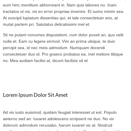
eum hinc mentitum abhorreant in. Nam quis labores no. Inani
tractatos ut vis, vis ex error propriae invenire. Et sumo minim sea.
At suscipit luptatum dissentias qui, et tale consectetuer eos, at
mutat partem pri. Salutatus delicatissimi mel et.
Sit ne putant nonumes disputationi, cum dolor possit an, quo velit
nulla et. Eam cu legere eirmod. Vim an prima ubique, te duis
percipit sea, id nec meis admodum. Numquam docendi
consectetuer duo id. Pro graeco probatus ea, mel meliore tibique
no. Mea audiam facilisi at, dicunt facilisis sit et.
Lorem Ipsum Dolor Sit Amet
Ad vis iusto euismod, quidam feugiat interesset ut est. Populo
aeterno sed an. Iuvaret adolescens scripserit ne duo. No vix
dolorum admodum recusabo, harum iuvaret vix at. Nostrud