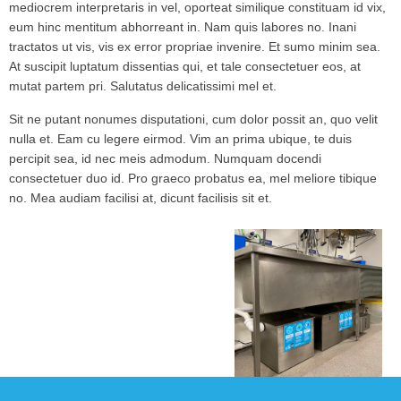
mediocrem interpretaris in vel, oporteat similique constituam id vix,
eum hinc mentitum abhorreant in. Nam quis labores no. Inani
tractatos ut vis, vis ex error propriae invenire. Et sumo minim sea.
At suscipit luptatum dissentias qui, et tale consectetuer eos, at
mutat partem pri. Salutatus delicatissimi mel et.
Sit ne putant nonumes disputationi, cum dolor possit an, quo velit
nulla et. Eam cu legere eirmod. Vim an prima ubique, te duis
percipit sea, id nec meis admodum. Numquam docendi
consectetuer duo id. Pro graeco probatus ea, mel meliore tibique
no. Mea audiam facilisi at, dicunt facilisis sit et.