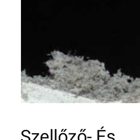
Szellőző- És