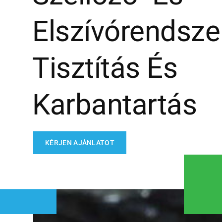
Elszívórendsze
Tisztítás És
Karbantartás
KÉRJEN AJÁNLATOT